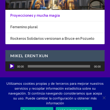
Proyecciones y mucha magia
Femenino plural
Rockeros Solidarios versionan a Bruce en Pozuelo
MIKEL ERENTXUN
Reproductor
00:00
00:00
de
audio
Utilizamos cookies propias y de terceros para mejorar nuestros
Diseñado por
Boutique de Comunicación creActivos
servicios y recopilar información estadística sobre su
navegación. Si continúa navegando consideramos que acepa
su uso. Puede cambiar la configuración u obtener más
información