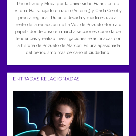
Periodismo y Moda por la Universidad Francisco de
Vitoria. Ha trabajado en radio (Antena 3 y Onda Cero) y
prensa regional. Durante década y media estuvo al
frente de la redacción de La Voz de Pozuelo -formato
papel- donde puso en marcha secciones como la de
Tendencias y realizó investigaciones relacionadas con
la historia de Pozuelo de Alarcón. Es una apasionada
del periodismo más cercano al ciudadano.
ENTRADAS RELACIONADAS