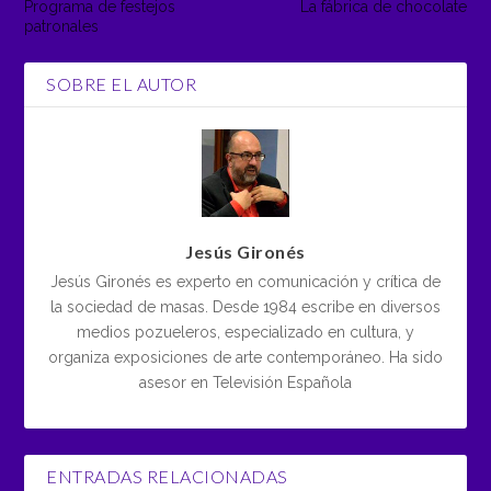
Programa de festejos
La fábrica de chocolate
patronales
SOBRE EL AUTOR
Jesús Gironés
Jesús Gironés es experto en comunicación y crítica de
la sociedad de masas. Desde 1984 escribe en diversos
medios pozueleros, especializado en cultura, y
organiza exposiciones de arte contemporáneo. Ha sido
asesor en Televisión Española
ENTRADAS RELACIONADAS