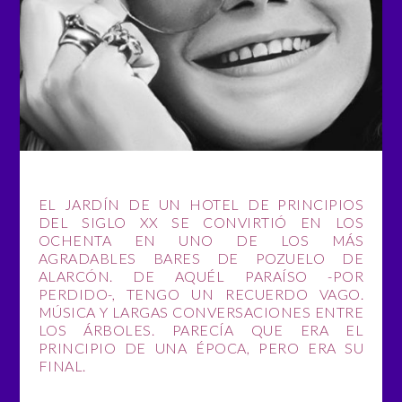
EL JARDÍN DE UN HOTEL DE PRINCIPIOS
DEL SIGLO XX SE CONVIRTIÓ EN LOS
OCHENTA EN UNO DE LOS MÁS
AGRADABLES BARES DE POZUELO DE
ALARCÓN. DE AQUÉL PARAÍSO -POR
PERDIDO-, TENGO UN RECUERDO VAGO.
MÚSICA Y LARGAS CONVERSACIONES ENTRE
LOS ÁRBOLES. PARECÍA QUE ERA EL
PRINCIPIO DE UNA ÉPOCA, PERO ERA SU
FINAL.