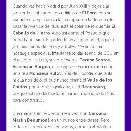
Cuando vas hacía Madrid por Juan XXIII y dejas a la
izquierda el abandonado edificio de
El Foro
, con su
esqueleto de pinturas a la intemperie, a la derecha, tras
pasar la Avenida de Italia, está el solar de lo que fue
El
Caballo de Hierro
. Algo así como el Pozuelo que
pudo haber sido. El jardín de un antiguo hotel, aquellos
jardines llenos de tierra y árboles. Me entra una
nostalgia especial al intentar recordar el año de COU en
el antiguo instituto, sus profesores:
Teresa Santos,
Ascensión Burgoa
, el de inglés, en mi memoria con
un aire a
Monsieur Hulot
… Y el de filosofía, que tanta
huella nos dejó, el que nunca pisaría el
Valle de los
Caídos
, por lo que significaba, ni el
Beaubourg
,
porque habían destruido un barrio irrepetible de París
para construirlo…
Una mañana entré por primera vez, con
Carolina
Martín Beaumont
. en un hueco entre clases. Pero
todos mis recuerdos son vagos, como la atmósfera