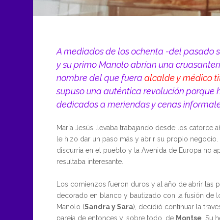
A mediados de los ochenta -del pasado s
y su primo Manolo abrían una cruasantería
nombre del que fuera
alcalde y médico ti
supuso una auténtica revolución porque 
dedicados a meriendas y cenas informale
María Jesús llevaba trabajando desde los catorce a
le hizo dar un paso más y abrir su propio negocio.
discurría en el pueblo y la Avenida de Europa no a
resultaba interesante.
Los comienzos fueron duros y al año de abrir las 
decorado en blanco y bautizado con la fusión de l
Manolo (
Sandra y Sara
), decidió continuar la trav
pareja de entonces y, sobre todo, de
Montse
. Su 