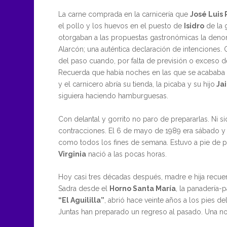
La carne comprada en la carnicería que
José Luis 
el pollo y los huevos en el puesto de
Isidro
de la 
otorgaban a las propuestas gastronómicas la den
Alarcón; una auténtica declaración de intenciones. 
del paso cuando, por falta de previsión o exceso d
Recuerda que había noches en las que se acababa l
y el carnicero abría su tienda, la picaba y su hijo
Ja
siguiera haciendo hamburguesas.
Con delantal y gorrito no paro de prepararlas. Ni 
contracciones. El 6 de mayo de 1989 era sábado y 
como todos los fines de semana. Estuvo a pie de 
Virginia
nació a las pocas horas.
Hoy casi tres décadas después, madre e hija recue
Sadra desde el
Horno Santa María
, la panadería-p
“El Aguililla”
, abrió hace veinte años a los pies d
Juntas han preparado un regreso al pasado. Una n