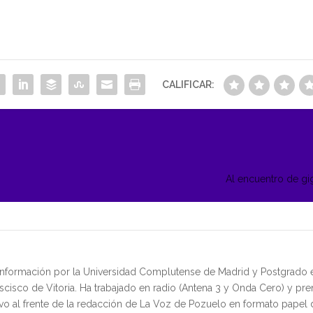
CALIFICAR:
Al encuentro de g
 Información por la Universidad Complutense de Madrid y Postgrado
cisco de Vitoria. Ha trabajado en radio (Antena 3 y Onda Cero) y pre
vo al frente de la redacción de La Voz de Pozuelo en formato pape