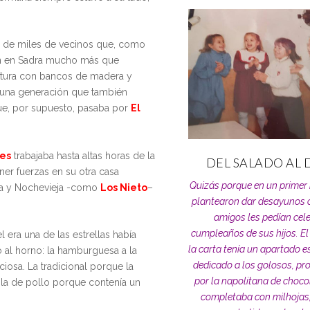
a de miles de vecinos que, como
 en Sadra mucho más que
altura con bancos de madera y
a una generación que también
que, por supuesto, pasaba por
El
les
trabajaba hasta altas horas de la
DEL SALADO AL 
er fuerzas en su otra casa
Quizás porque en un prime
na y Nochevieja -como
Los Nieto
–
plantearon dar desayunos 
amigos les pedían cele
cumpleaños de sus hijos. El
ra una de las estrellas había
la carta tenía un apartado 
o al horno: la hamburguesa a la
dedicado a los golosos, p
ciosa. La tradicional porque la
por la napolitana de choco
y la de pollo porque contenía un
completaba con milhojas, 