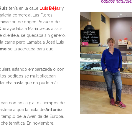
batidos naturale
Ruiz
tenía en la calle
Luis Béjar
y
galería comercial Las Flores
ominación de origen Pozuelo de
Que ayudaba a María Jesús a salir
e clientela, se quedaba sin género.
a carne pero llamaba a José Luis
ime
se la acercaba para que
siquiera estando embarazada o con
los pedidos se multiplicaban;
plancha hasta que no pudo más.
rdan con nostalgia los tiempos de
astelería que la nieta de
Antonio
el templo de la Avenida de Europa.
oche temática. En noviembre.