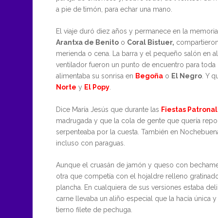
a pie de timón, para echar una mano.
El viaje duró diez años y permanece en la memori
Arantxa de Benito
o
Coral Bistuer,
compartieron
merienda o cena. La barra y el pequeño salón en 
ventilador fueron un punto de encuentro para tod
alimentaba su sonrisa en
Begoña
o
El Negro
. Y 
Norte
y
El Popy
.
Dice María Jesús que durante las
Fiestas Patrona
madrugada y que la cola de gente que quería repon
serpenteaba por la cuesta. También en Nochebue
incluso con paraguas.
Aunque el cruasán de jamón y queso con bechamel e
otra que competía con el hojaldre relleno gratinad
plancha. En cualquiera de sus versiones estaba deli
carne llevaba un aliño especial que la hacía única 
tierno filete de pechuga.