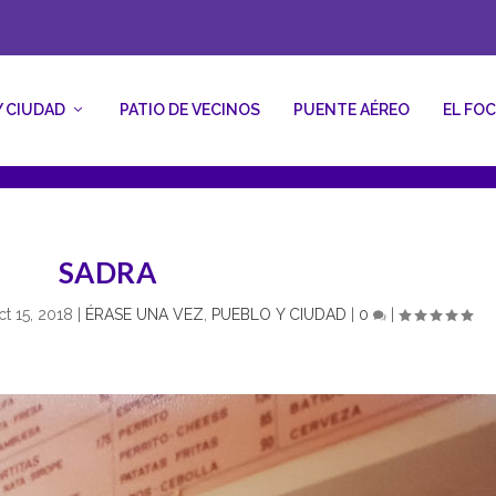
Y CIUDAD
PATIO DE VECINOS
PUENTE AÉREO
EL FO
SADRA
t 15, 2018
|
ÉRASE UNA VEZ
,
PUEBLO Y CIUDAD
|
0
|