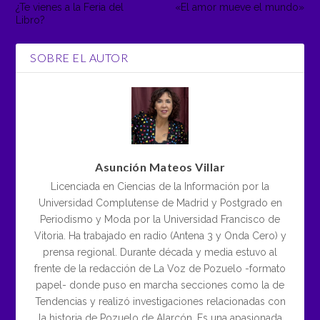
¿Te vienes a la Feria del
«El amor mueve el mundo»
Libro?
SOBRE EL AUTOR
Asunción Mateos Villar
Licenciada en Ciencias de la Información por la
Universidad Complutense de Madrid y Postgrado en
Periodismo y Moda por la Universidad Francisco de
Vitoria. Ha trabajado en radio (Antena 3 y Onda Cero) y
prensa regional. Durante década y media estuvo al
frente de la redacción de La Voz de Pozuelo -formato
papel- donde puso en marcha secciones como la de
Tendencias y realizó investigaciones relacionadas con
la historia de Pozuelo de Alarcón. Es una apasionada