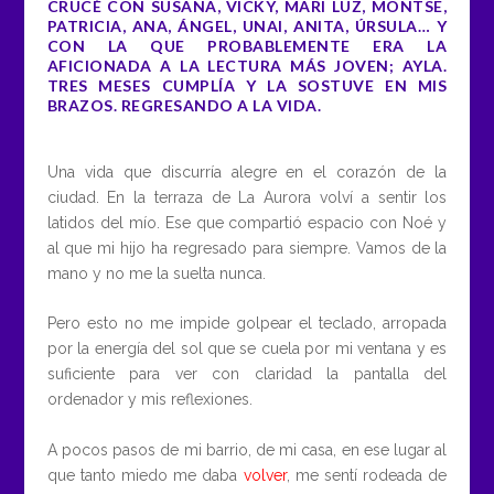
CRUCÉ CON SUSANA, VICKY, MARI LUZ, MONTSE,
PATRICIA, ANA, ÁNGEL, UNAI, ANITA, ÚRSULA… Y
CON LA QUE PROBABLEMENTE ERA LA
AFICIONADA A LA LECTURA MÁS JOVEN; AYLA.
TRES MESES CUMPLÍA Y LA SOSTUVE EN MIS
BRAZOS. REGRESANDO A LA VIDA.
Una vida que discurría alegre en el corazón de la
ciudad. En la terraza de La Aurora volví a sentir los
latidos del mío. Ese que compartió espacio con Noé y
al que mi hijo ha regresado para siempre. Vamos de la
mano y no me la suelta nunca.
Pero esto no me impide golpear el teclado, arropada
por la energía del sol que se cuela por mi ventana y es
suficiente para ver con claridad la pantalla del
ordenador y mis reflexiones.
A pocos pasos de mi barrio, de mi casa, en ese lugar al
que tanto miedo me daba
volver
, me sentí rodeada de