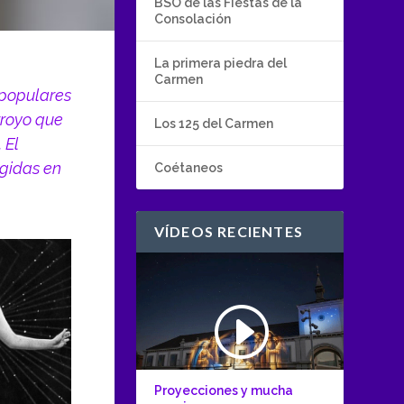
BSO de las Fiestas de la
Consolación
La primera piedra del
Carmen
 populares
rroyo que
Los 125 del Carmen
 El
ogidas en
Coétaneos
VÍDEOS RECIENTES
Proyecciones y mucha