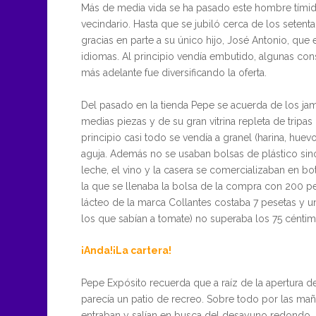
Más de media vida se ha pasado este hombre tímid
vecindario. Hasta que se jubiló cerca de los sete
gracias en parte a su único hijo, José Antonio, que
idiomas. Al principio vendía embutido, algunas con
más adelante fue diversificando la oferta.
Del pasado en la tienda Pepe se acuerda de los j
medias piezas y de su gran vitrina repleta de tripas
principio casi todo se vendía a granel (harina, hue
aguja. Además no se usaban bolsas de plástico sino
leche, el vino y la casera se comercializaban en bote
la que se llenaba la bolsa de la compra con 200 p
lácteo de la marca Collantes costaba 7 pesetas y u
los que sabían a tomate) no superaba los 75 céntim
¡Anda!¡La cartera!
Pepe Expósito recuerda que a raíz de la apertura d
parecía un patio de recreo. Sobre todo por las ma
entraban y salían en busca del desayuno redondo. E