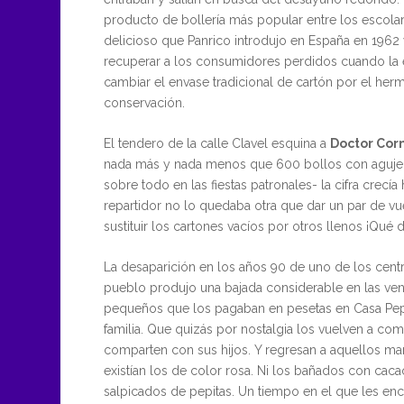
producto de bollería más popular entre los escola
delicioso que Panrico introdujo en España en 1962
recuperar a los consumidores perdidos cuando la
cambiar el envase tradicional de cartón por el herm
conservación.
El tendero de la calle Clavel esquina a
Doctor Cor
nada más y nada menos que 600 bollos con agujero
sobre todo en las fiestas patronales- la cifra crecía
repartidor no lo quedaba otra que dar un par de vu
sustituir los cartones vacíos por otros llenos ¡Qué
La desaparición en los años 90 de uno de los cen
pueblo produjo una bajada considerable en las ve
pequeños que los pagaban en pesetas en Casa Pe
familia. Que quizás por nostalgia los vuelven a co
comparten con sus hijos. Y regresan a aquellos ma
existían los de color rosa. Ni los bañados con caca
salpicados de pepitas. Un tiempo en el que les en