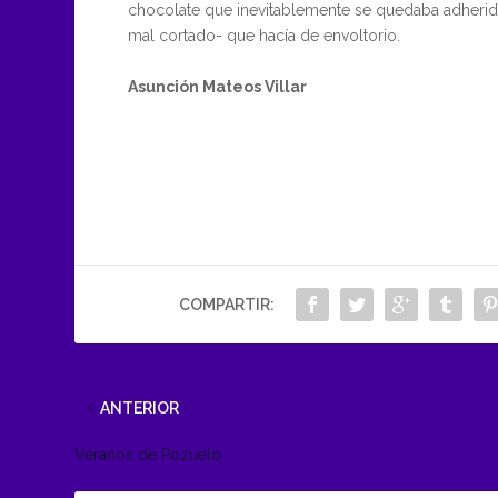
chocolate que inevitablemente se quedaba adherid
mal cortado- que hacía de envoltorio.
Asunción Mateos Villar
COMPARTIR:
ANTERIOR
Veranos de Pozuelo