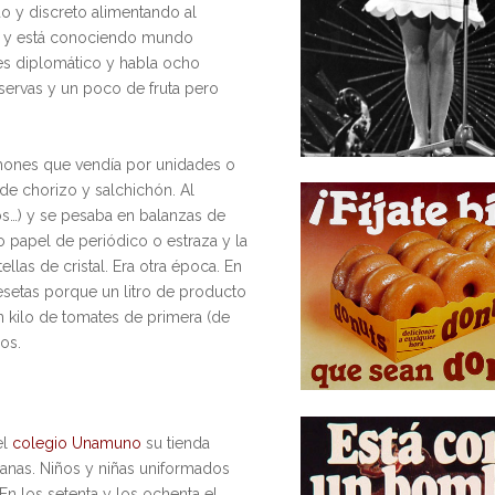
o y discreto alimentando al
nta y está conociendo mundo
 es diplomático y habla ocho
servas y un poco de fruta pero
amones que vendía por unidades o
 de chorizo y salchichón. Al
vos…) y se pesaba en balanzas de
 papel de periódico o estraza y la
llas de cristal. Era otra época. En
esetas porque un litro de producto
n kilo de tomates de primera (de
os.
el
colegio Unamuno
su tienda
ñanas. Niños y niñas uniformados
n los setenta y los ochenta el