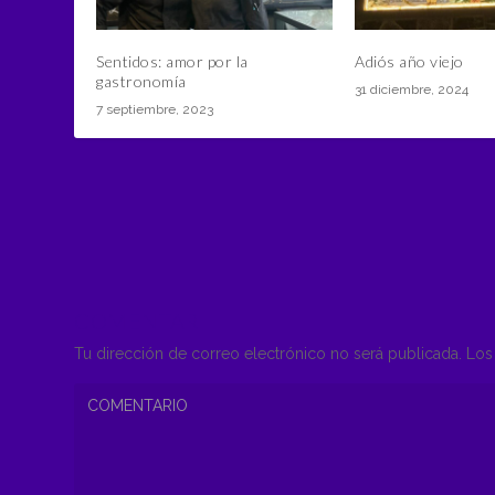
Sentidos: amor por la
Adiós año viejo
gastronomía
31 diciembre, 2024
7 septiembre, 2023
COMENTAR
Tu dirección de correo electrónico no será publicada.
Los 