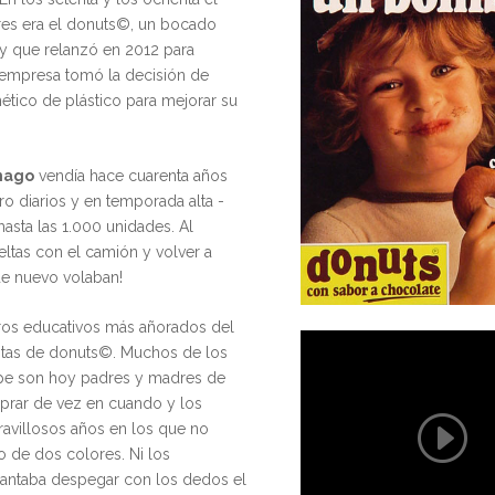
res era el donuts©, un bocado
 y que relanzó en 2012 para
 empresa tomó la decisión de
ético de plástico para mejorar su
nago
vendía hace cuarenta años
 diarios y en temporada alta -
 hasta las 1.000 unidades. Al
eltas con el camión y volver a
 de nuevo volaban!
tros educativos más añorados del
ntas de donuts©. Muchos de los
pe son hoy padres y madres de
mprar de vez en cuando y los
ravillosos años en los que no
o de dos colores. Ni los
cantaba despegar con los dedos el