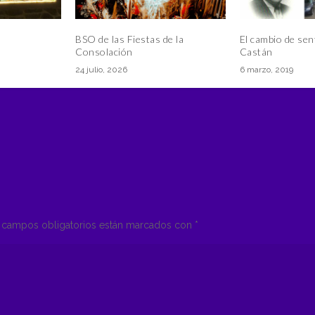
BSO de las Fiestas de la
El cambio de sen
Consolación
Castán
24 julio, 2026
6 marzo, 2019
campos obligatorios están marcados con
*