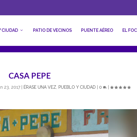
Y CIUDAD
PATIO DE VECINOS
PUENTE AÉREO
EL FO
CASA PEPE
n 23, 2017
|
ÉRASE UNA VEZ
,
PUEBLO Y CIUDAD
|
0
|