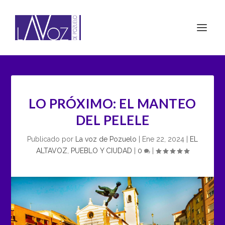
LO PRÓXIMO: EL MANTEO
DEL PELELE
Publicado por
La voz de Pozuelo
|
Ene 22, 2024
|
EL
ALTAVOZ
,
PUEBLO Y CIUDAD
|
0
|