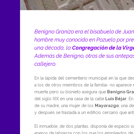
Benigno Granizo era el bisabuelo de Juan 
hombre muy conocido en Pozuelo por pre
una década, la
Congregación de la Virg
Además de Benigno, otros de sus antep
callejero.
En la lápida del cementerio municipal en la que de
a los de otros miembros de la familia- no aparece 
muerte pero su bisnieto asegura que
Benigno Gra
del siglo XIX en una casa de la calle
Luis Béjar
. En
de su madre, una mujer de los
Mayorazgo
; una de
y después se traslada a un edificio cercano que ant
El inmueble, de dos plantas, disponía de espacio suf
aperos de labranza con los que los empleados de su