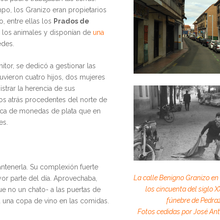
mpo, los Granizo eran propietarios
o, entre ellas los
Prados de
 los animales y disponían de
una
edes.
tor, se dedicó a gestionar las
uvieron cuatro hijos, dos mujeres
istrar la herencia de sus
os atrás procedentes del norte de
rca de monedas de plata que en
es.
antenerla. Su complexión fuerte
La calle Benigno Granizo en
yor parte del día. Aprovechaba,
los cincuenta del siglo 
que no un chato- a las puertas de
fúnebre de Pedra
a una copa de vino en las comidas.
Fotos cedidas por José Ant