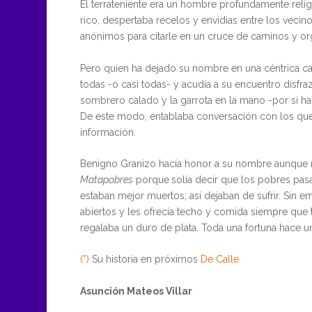
El terrateniente era un hombre profundamente religi
rico, despertaba recelos y envidias entre los veci
anónimos para citarle en un cruce de caminos y or
Pero quien ha dejado su nombre en una céntrica ca
todas -o casi todas- y acudía a su encuentro disfra
sombrero calado y la garrota en la mano -por si hab
De este modo, entablaba conversación con los que
información.
Benigno Granizo hacía honor a su nombre aunque 
Matapobres
porque
solía decir que los pobres p
estaban mejor muertos; así dejaban de sufrir. Sin e
abiertos y les ofrecía techo y comida siempre que 
regalaba un duro de plata. Toda una fortuna hace un
(*)
Su historia en próximos
De Calle
Asunción Mateos Villar