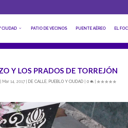
Y CIUDAD
PATIO DE VECINOS
PUENTE AÉREO
EL FO
ZO Y LOS PRADOS DE TORREJÓN
|
Mar 14, 2017
|
DE CALLE
,
PUEBLO Y CIUDAD
|
0
|