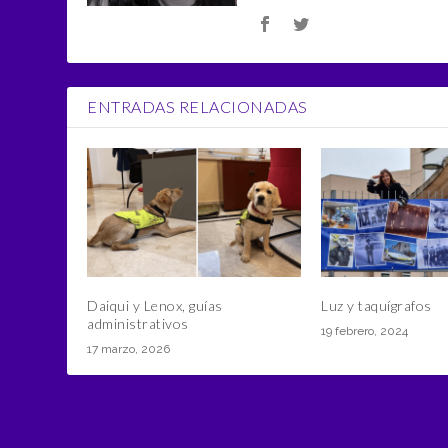
ENTRADAS RELACIONADAS
Daiqui y Lenox, guías
Luz y taquígrafos
administrativos
19 febrero, 2024
17 marzo, 2026