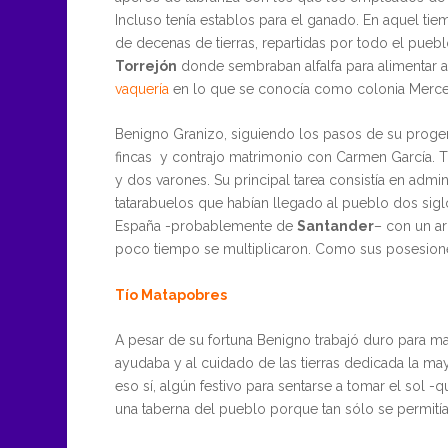
Incluso tenía establos para el ganado. En aquel tie
de decenas de tierras, repartidas por todo el puebl
Torrejón
donde sembraban alfalfa para alimentar a
vaquería
en lo que se conocía como colonia Merc
Benigno Granizo, siguiendo los pasos de su progeni
fincas y contrajo matrimonio con Carmen García. T
y dos varones. Su principal tarea consistía en admin
tatarabuelos que habían llegado al pueblo dos sigl
España -probablemente de
Santander
– con un a
poco tiempo se multiplicaron. Como sus posesion
Tío Matapobres
A pesar de su fortuna Benigno trabajó duro para m
ayudaba y al cuidado de las tierras dedicada la ma
eso sí, algún festivo para sentarse a tomar el sol -
una taberna del pueblo porque tan sólo se permití