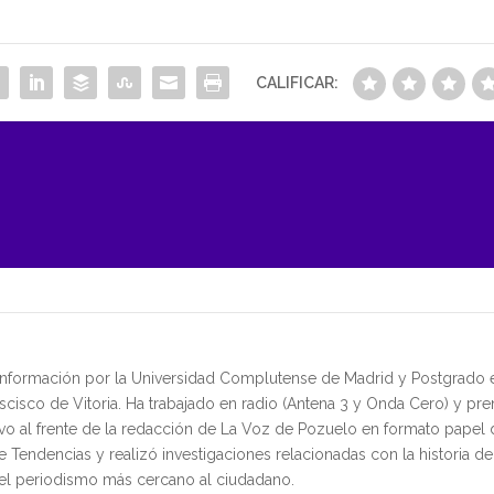
CALIFICAR:
 Información por la Universidad Complutense de Madrid y Postgrado
cisco de Vitoria. Ha trabajado en radio (Antena 3 y Onda Cero) y pre
vo al frente de la redacción de La Voz de Pozuelo en formato pape
Tendencias y realizó investigaciones relacionadas con la historia d
del periodismo más cercano al ciudadano.