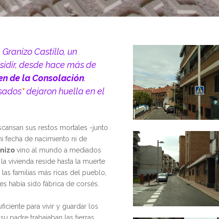
Granizo Castillo, un
sidir, desde hace más de
en de la Consolación
.
asados
*
dejaron huella en el
scansan sus restos mortales -junto
ni fecha de nacimiento ni de
nizo
vino al mundo a mediados
 la vivienda reside hasta la muerte
 las familias más ricas del pueblo,
es había sido fábrica de corsés.
iciente para vivir y guardar los
 padre trabajaban las tierras.