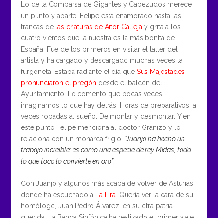
Lo de la Comparsa de Gigantes y Cabezudos merece
un punto y aparte. Felipe está enamorado hasta las
trancas de
las criaturas de Aitor Calleja
y grita a los
cuatro vientos que la nuestra es la más bonita de
España. Fue de los primeros en visitar el taller del
artista y ha cargado y descargado muchas veces la
furgoneta. Estaba radiante el día que
Sus Majestades
pronunciaron el pregón
desde el balcón del
Ayuntamiento. Le comento que pocas veces
imaginamos lo que hay detrás. Horas de preparativos, a
veces robadas al sueño. De montar y desmontar. Y en
este punto Felipe menciona al doctor Granizo y lo
relaciona con un monarca frigio.
“Juanjo ha hecho un
trabajo increíble; es como una especie de rey Midas, todo
lo que toca lo convierte en oro”.
Con Juanjo y algunos más acaba de volver de Asturias
donde ha escuchado a
La Lira
. Quería ver la cara de su
homólogo, Juan Pedro Álvarez, en su otra patria
querida. La Banda Sinfónica ha realizado el primer viaje,