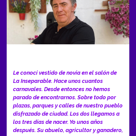
Le conocí vestido de novia en el salón de
La Inseparable. Hace unos cuantos
carnavales. Desde entonces no hemos
parado de encontrarnos. Sobre todo por
plazas, parques y calles de nuestro pueblo
disfrazado de ciudad. Los dos llegamos a
los tres días de nacer. Yo unos años
después. Su abuelo, agricultor y ganadero,