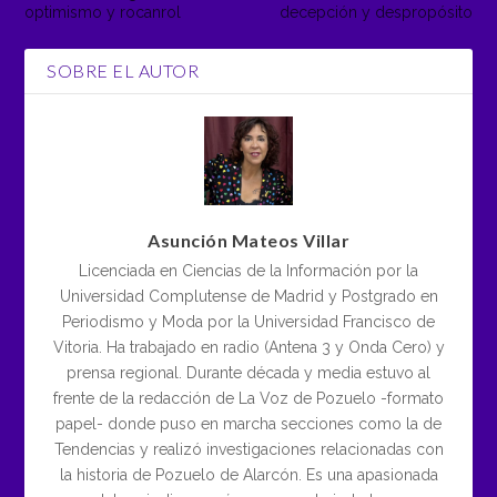
optimismo y rocanrol
decepción y despropósito
SOBRE EL AUTOR
Asunción Mateos Villar
Licenciada en Ciencias de la Información por la
Universidad Complutense de Madrid y Postgrado en
Periodismo y Moda por la Universidad Francisco de
Vitoria. Ha trabajado en radio (Antena 3 y Onda Cero) y
prensa regional. Durante década y media estuvo al
frente de la redacción de La Voz de Pozuelo -formato
papel- donde puso en marcha secciones como la de
Tendencias y realizó investigaciones relacionadas con
la historia de Pozuelo de Alarcón. Es una apasionada